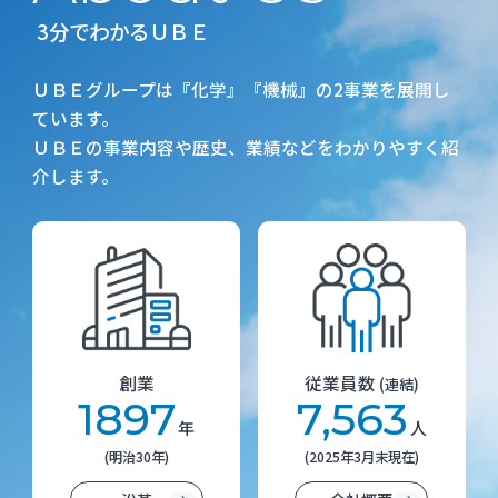
3分でわかるＵＢＥ
ＵＢＥグループは『化学』『機械』の2事業を展開し
ています。
ＵＢＥの事業内容や歴史、業績などをわかりやすく紹
介します。
創業
従業員数
(連結)
1897
7,563
年
人
(明治30年)
(2025年3月末現在)