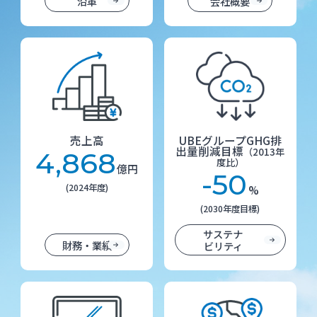
沿革
会社概要
売上高
UBEグループGHG排
出量削減目標
（2013年
4,868
度比）
億円
-50
(2024年度)
%
(2030年度目標)
サステナ
財務・業績
ビリティ