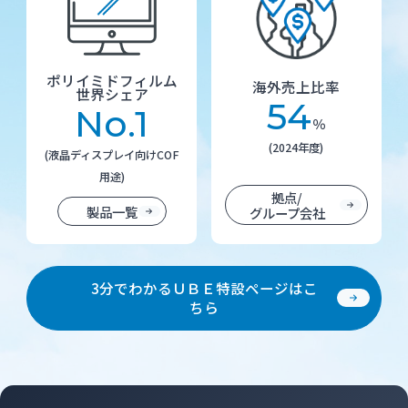
ポリイミドフィルム
海外売上比率
世界シェア
54
No.1
％
(2024年度)
(液晶ディスプレイ向けCOF
用途)
拠点/
製品一覧
グループ会社
3分でわかるＵＢＥ特設ページはこ
ちら