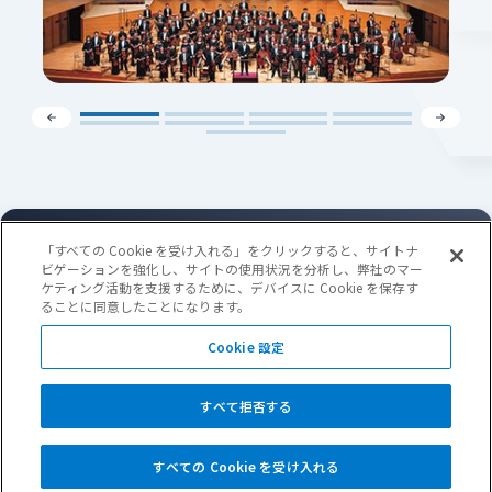
「すべての Cookie を受け入れる」をクリックすると、サイトナ
SNS公式アカウント
ビゲーションを強化し、サイトの使用状況を分析し、弊社のマー
ケティング活動を支援するために、デバイスに Cookie を保存す
ることに同意したことになります。
Cookie 設定
サイトマップ
電子公告
お問い合わせ
プライバシーポリシー
このサイトについて
リンク
すべて拒否する
copyright © UBE Corporation All Rights Reserved
すべての Cookie を受け入れる